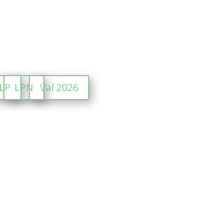
SLP
LPN
Val 2026