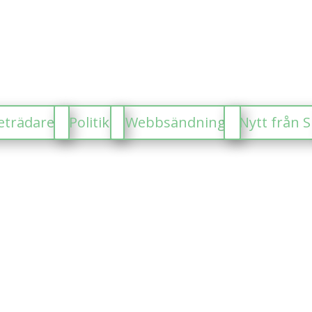
eträdare
Politik
Webbsändning
Nytt från 