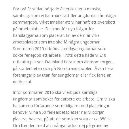
För två år sedan började ålderskullarna minska,
samtidigt som vi har märkt att fler ungdomar får riktiga
sommarjobb, vilket innebär att vi har haft ett överskott
på arbetsplatser. Det medför nya frågor för
handläggarna som placerar. En av dem är vilka
arbetsplatser som inte ska få några ungdomar.
Sommaren 2015 erbjöds samtliga ungdomar som
sökte feriejobb ett arbete. Trots detta hade vi 210
otillsatta platser. Däribland flera inom äldreomsorgen,
på städenheten och på Norrstrandspoolen. Även flera
föreningar blev utan ferieungdomar eller fick färre än
de önskat.
Inför sommaren 2016 ska vi erbjuda samtliga
ungdomar som söker feriearbete ett arbete. Om vi ska
ha samma förfarande som tidigare med placeringar
behöver vi ha 850 feriearbetsplatser när vi börjar
placera, baserat på att de som kan söka är ca 850 st.
Om trenden med att många tackar nej på grund av