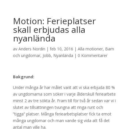
Motion: Ferieplatser
skall erbjudas alla
nyanlända
av
Anders Nordin
|
feb 10, 2016
|
Alla motioner
,
Barn
och ungdomar
,
Jobb
,
Nyanlända
|
0 Kommentarer
Bakgrund:
Under många år har målet varit att vi ska erbjuda 80 %
av ungdomarna som söker i varje ålderskull feriearbete
minst 2 av tre sökta år. Fram till för två år sedan var vi i
slutet av tillsättningen tvungna att ringa runt och
”tigga” platser. Många feriearbetsplatser fick ta emot
många ungdomar och man vande sig vida att få det
antal man ville ha.