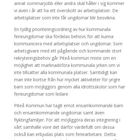
annat sommarjobb eller andra skäl håller i sig kommer
vi även i år att ha ett överskott av arbetsplatser. De
arbetsplatser som inte får ungdomar blir besvikna.
En tydlig prioriteringsordning av hur kommunala
ferieungdomar ska fördelas behövs för att kunna
kommunicera med arbetsplatser och ungdomar. Som
arbetsgivare med ett pågående och kommande stort
rekryteringsbehov går Piteå kommun miste om en
möjlighet att marknadsföra kommunala yrken om vi
inte tillsätter alla kommunala platser. Samtidigt kan
man inte bortse från hur mycket aktiviteter för yngre
barn som möjliggörs genom alla idrottsskolor som har
ferieungdomar som ledare
Piteå Kommun har tagit emot ensamkommande barn
och ensamkommande ungdomar samt även
flyktingfamiljer. För att möjliggöra deras integrering i
vårt samhälle vore det därför värdefullt om dessa
också kan erbjudas plats som feriearbetare. Detta