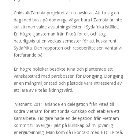
Chinsali-Zambia-projektet är nu avslutat. Att ta sig en
dag med buss på dammiga vägar bara i Zambia är inte
kul så man valde avslutningsfesten i Sydafrika istället.
En högre tjänsteman från Piteå for dit och tog
naturligtvis ut en veckas semester för att kuska runt i
Sydafrika. Den rapporten och reseberättelsen väntar vi
fortfarande på.
En högre politiker besökte Kina och planterade ett
vänskapsträd med partibossen för Dongying. Dongying
är en mångmiljonstad och påstods vara intresserad av
att lära av Piteås åldringsvård.
Vietnam: 2011 anlände en delegation från Piteå till
södra Vietnam för att sprida kunskap och etablera ett
samarbete. Tidigare hade en delegation från Vietnam
kommit till Sverige i jakt på kunskap på miljövänlig
energiutvinning. Man kom då i kontakt med ETC i Piteå.