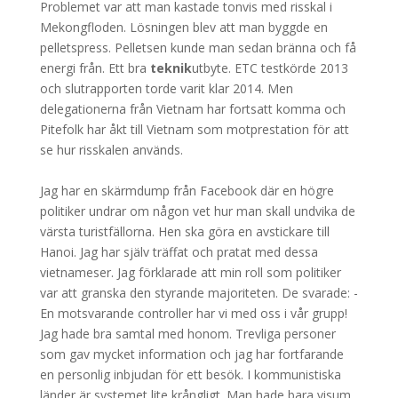
Problemet var att man kastade tonvis med risskal i
Mekongfloden. Lösningen blev att man byggde en
pelletspress. Pelletsen kunde man sedan bränna och få
energi från. Ett bra
teknik
utbyte. ETC testkörde 2013
och slutrapporten torde varit klar 2014. Men
delegationerna från Vietnam har fortsatt komma och
Pitefolk har åkt till Vietnam som motprestation för att
se hur risskalen används.
Jag har en skärmdump från Facebook där en högre
politiker undrar om någon vet hur man skall undvika de
värsta turistfällorna. Hen ska göra en avstickare till
Hanoi. Jag har själv träffat och pratat med dessa
vietnameser. Jag förklarade att min roll som politiker
var att granska den styrande majoriteten. De svarade: -
En motsvarande controller har vi med oss i vår grupp!
Jag hade bra samtal med honom. Trevliga personer
som gav mycket information och jag har fortfarande
en personlig inbjudan för ett besök. I kommunistiska
länder är systemet lite krångligt. Man hade bara visum