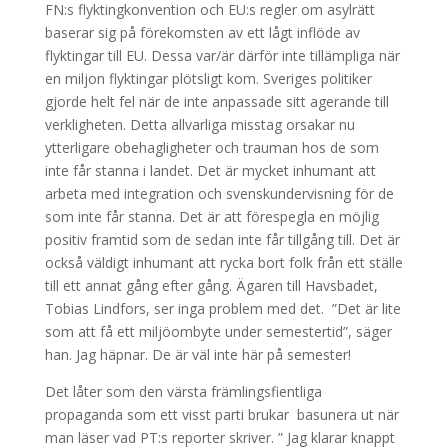
FN:s flyktingkonvention och EU:s regler om asylrätt
baserar sig på förekomsten av ett lågt inflöde av
flyktingar till EU. Dessa var/är därför inte tillämpliga när
en miljon flyktingar plötsligt kom. Sveriges politiker
gjorde helt fel när de inte anpassade sitt agerande till
verkligheten. Detta allvarliga misstag orsakar nu
ytterligare obehagligheter och trauman hos de som
inte får stanna i landet. Det är mycket inhumant att
arbeta med integration och svenskundervisning för de
som inte får stanna. Det är att förespegla en möjlig
positiv framtid som de sedan inte får tillgång till. Det är
också väldigt inhumant att rycka bort folk från ett ställe
till ett annat gång efter gång. Ägaren till Havsbadet,
Tobias Lindfors, ser inga problem med det. ”Det är lite
som att få ett miljöombyte under semestertid”, säger
han. Jag häpnar. De är väl inte här på semester!
Det låter som den värsta främlingsfientliga
propaganda som ett visst parti brukar basunera ut när
man läser vad PT:s reporter skriver. ” Jag klarar knappt