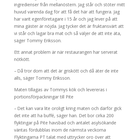
ingredienser från mellanöstern. Jag står och stöter mitt
huvud varenda dag för att få det här att fungera. Jag
har varit egenföretagare i 15 år och jag lever på att
mina gäster är nöjda. Jag tycker det är fruktansvärt att
vi står och lagar bra mat och så väljer de att inte äta,
säger Tommy Eriksson.
Ett annat problem är när restaurangen har serverat
nötkött.
– Då tror dom att det är griskött och då äter de inte
alls, säger Tommy Eriksson.
Maten tillagas av Tommys kök och levereras i
portionsförpackningar till Pite
– Det kan vara lite oroligt kring maten och därför gick
det inte att ha buffé, säger han. Det bor cirka 200
flyktingar på Pite havsbad och antalet asylsökande
väntas fördubblas inom de närmsta veckorna
Flyktingarna PT talat med uttrycker oro över att