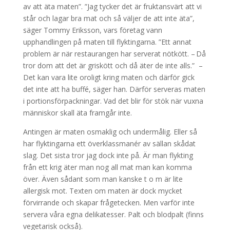
av att äta maten”. ”Jag tycker det är fruktansvärt att vi
står och lagar bra mat och så väljer de att inte äta”,
säger Tommy Eriksson, vars företag vann
upphandlingen på maten till flyktingarna. ”Ett annat
problem är när restaurangen har serverat nötkött. – Då
tror dom att det är griskött och då äter de inte alls.” –
Det kan vara lite oroligt kring maten och därför gick
det inte att ha buffé, säger han. Därför serveras maten
i portionsförpackningar. Vad det blir för stök när vuxna
människor skall äta framgår inte.
Antingen är maten osmaklig och undermålig. Eller så
har flyktingarna ett överklassmanér av sällan skådat
slag. Det sista tror jag dock inte på. Är man flykting
från ett krig äter man nog all mat man kan komma
över. Även sådant som man kanske t o m är lite
allergisk mot. Texten om maten är dock mycket
förvirrande och skapar frågetecken. Men varför inte
servera våra egna delikatesser. Palt och blodpalt (finns
vegetarisk också).