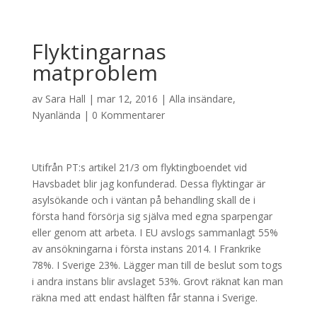
Flyktingarnas
matproblem
av
Sara Hall
|
mar 12, 2016
|
Alla insändare
,
Nyanlända
|
0 Kommentarer
Utifrån PT:s artikel 21/3 om flyktingboendet vid
Havsbadet blir jag konfunderad. Dessa flyktingar är
asylsökande och i väntan på behandling skall de i
första hand försörja sig själva med egna sparpengar
eller genom att arbeta. I EU avslogs sammanlagt 55%
av ansökningarna i första instans 2014. I Frankrike
78%. I Sverige 23%. Lägger man till de beslut som togs
i andra instans blir avslaget 53%. Grovt räknat kan man
räkna med att endast hälften får stanna i Sverige.