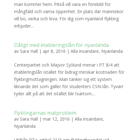
man kommer hem. Piteå vill vara en förebild för
mångfald och värna öppenhet. En plats där människor
vill bo, verka och leva. För dig som nyanländ flykting
erbjuder...
Dåligt med etableringslån för nyanlända
av
Sara Hall
|
apr 8, 2016
|
Alla insändare
,
Nyanlända
Centerpartiet och Majvor Sjölund menar i PT 8/4 att
etableringslån istället för bidrag minskar kostnaden för
flyktingmottagningen. Man tänker sig ett system
liknande det som gäller för studenters CSN-lån. Tyvärr
tyder allt på att det istället blir tvärtom....
Flyktingarnas matproblem
av
Sara Hall
|
mar 12, 2016
|
Alla insändare
,
Nyanlända
Utifrån PT:s artikel 21/3 om flyktingboendet vid