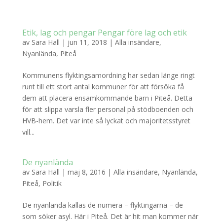
Etik, lag och pengar Pengar före lag och etik
av
Sara Hall
|
jun 11, 2018
|
Alla insändare
,
Nyanlända
,
Piteå
Kommunens flyktingsamordning har sedan länge ringt
runt till ett stort antal kommuner för att försöka få
dem att placera ensamkommande barn i Piteå. Detta
för att slippa varsla fler personal på stödboenden och
HVB-hem. Det var inte så lyckat och majoritetsstyret
vill...
De nyanlända
av
Sara Hall
|
maj 8, 2016
|
Alla insändare
,
Nyanlända
,
Piteå
,
Politik
De nyanlända kallas de numera – flyktingarna – de
som söker asyl. Här i Piteå. Det är hit man kommer när