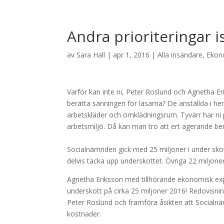
Andra prioriteringar ist
av
Sara Hall
|
apr 1, 2016
|
Alla insändare
,
Ekon
Varför kan inte ni, Peter Roslund och Agnetha 
berätta sanningen för läsarna? De anställda i 
arbetskläder och omklädningsrum. Tyvärr har ni 
arbetsmiljö. Då kan man tro att ert agerande ber
Socialnämnden gick med 25 miljoner i under skot
delvis täcka upp underskottet. Övriga 22 miljon
Agnetha Eriksson med tillhörande ekonomisk exp
underskott på cirka 25 miljoner 2016! Redovisn
Peter Roslund och framföra åsikten att Socialnämn
kostnader.