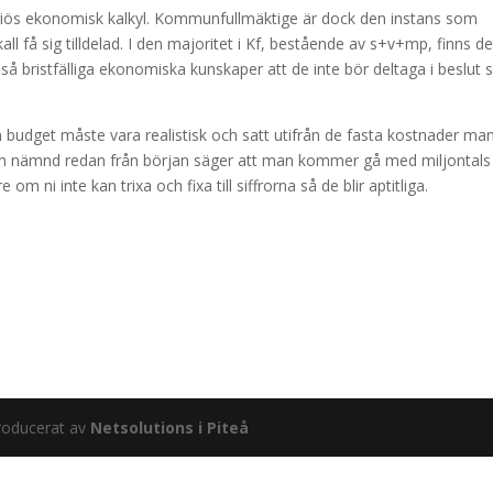
riös ekonomisk kalkyl. Kommunfullmäktige är dock den instans som
 få sig tilldelad. I den majoritet i Kf, bestående av s+v+mp, finns de
å bristfälliga ekonomiska kunskaper att de inte bör deltaga i beslut
 budget måste vara realistisk och satt utifrån de fasta kostnader ma
n nämnd redan från början säger att man kommer gå med miljontals
e om ni inte kan trixa och fixa till siffrorna så de blir aptitliga.
roducerat av
Netsolutions i Piteå