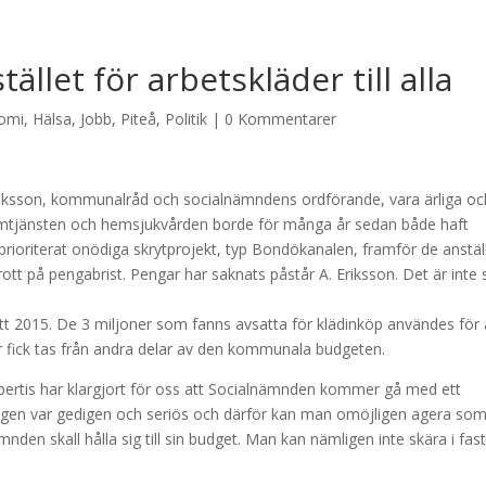
ället för arbetskläder till alla
omi
,
Hälsa
,
Jobb
,
Piteå
,
Politik
|
0 Kommentarer
Eriksson, kommunalråd och socialnämndens ordförande, vara ärliga oc
hemtjänsten och hemsjukvården borde för många år sedan både haft
prioriterat onödiga skrytprojekt, typ Bondökanalen, framför de anstäl
ott på pengabrist. Pengar har saknats påstår A. Eriksson. Det är inte 
t 2015. De 3 miljoner som fanns avsatta för klädinköp användes för 
er fick tas från andra delar av den kommunala budgeten.
ertis har klargjort för oss att Socialnämnden kommer gå med ett
ingen var gedigen och seriös och därför kan man omöjligen agera so
den skall hålla sig till sin budget. Man kan nämligen inte skära i fas