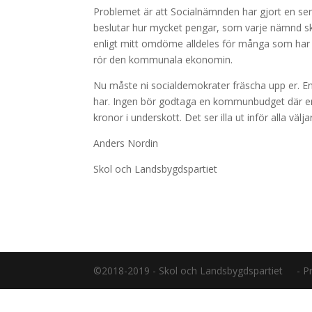
Problemet är att Socialnämnden har gjort en se
beslutar hur mycket pengar, som varje nämnd skall
enligt mitt omdöme alldeles för många som har s
rör den kommunala ekonomin.
Nu måste ni socialdemokrater fräscha upp er. En
har. Ingen bör godtaga en kommunbudget där e
kronor i underskott. Det ser illa ut inför alla väljar
Anders Nordin
Skol och Landsbygdspartiet
©2018-2019 - Skol och Landsbygdspartiet - P