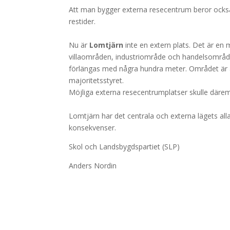
Att man bygger externa resecentrum beror också p
restider.
Nu är
Lomtjärn
inte en extern plats. Det är en
villaområden, industriområde och handelsområdet
förlängas med några hundra meter. Området är at
majoritetsstyret.
Möjliga externa resecentrumplatser skulle däre
Lomtjärn har det centrala och externa lägets al
konsekvenser.
Skol och Landsbygdspartiet (SLP)
Anders Nordin