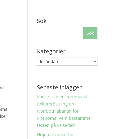
Sök
Kategorier
Senaste inläggen
ort
Vad kostar en kommunal
folkomröstning om
erna
Norrbotniabanan för
lse
Piteborna. Vem bestämmer
texten på valsedeln.
Höjda arvoden för