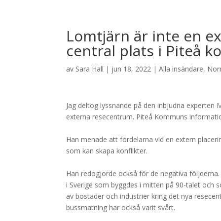
Lomtjärn är inte en ex
central plats i Piteå
av
Sara Hall
|
jun 18, 2022
|
Alla insändare
,
Nor
Jag deltog lyssnande på den inbjudna experten
externa resecentrum. Piteå Kommuns information
Han menade att fördelarna vid en extern placering
som kan skapa konflikter.
Han redogjorde också för de negativa följderna.
i Sverige som byggdes i mitten på 90-talet och 
av bostäder och industrier kring det nya resece
bussmatning har också varit svårt.