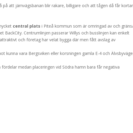
å att järnvägsbanan blir rakare, billigare och att tågen då får korta
 mycket
central plats
i Piteå kommun som är omringad av och gränsar
 BackCity. Centrumlinjen passerar Willys och busslinjen kan enkelt
traktivt och företag har velat bygga där men fått avslag av
mot kunna vara Bergsviken eller korsningen gamla E-4 och Älvsbyväge
la fördelar medan placeringen vid Södra hamn bara får negativa