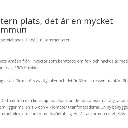
tern plats, det är en mycket
 kommun
rbotniabanan
,
Piteå
|
0 Kommentarer
 Mats Améen från Trivector som berättade om för- och nackdelar med
skväll 15/6 Kaleido.
 är att färre störs av tågbuller och det är färre intressen utanför tät
 Detta utifrån den kunskap man har från de första externa tågstation
som ligger mellan 1,5 och 4 kilometer utanför städerna. En ny bebygge
ntrumet blev inte som man förväntat sig. Att åstadkomma en effektiv