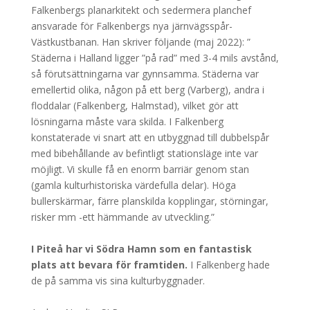
Falkenbergs planarkitekt och sedermera planchef
ansvarade för Falkenbergs nya järnvägsspår-
Västkustbanan. Han skriver följande (maj 2022): ”
Städerna i Halland ligger ”på rad” med 3-4 mils avstånd,
så förutsättningarna var gynnsamma. Städerna var
emellertid olika, någon på ett berg (Varberg), andra i
floddalar (Falkenberg, Halmstad), vilket gör att
lösningarna måste vara skilda. I Falkenberg
konstaterade vi snart att en utbyggnad till dubbelspår
med bibehållande av befintligt stationsläge inte var
möjligt. Vi skulle få en enorm barriär genom stan
(gamla kulturhistoriska värdefulla delar). Höga
bullerskärmar, färre planskilda kopplingar, störningar,
risker mm -ett hämmande av utveckling.”
I Piteå har vi Södra Hamn som en fantastisk
plats att bevara för framtiden.
I Falkenberg hade
de på samma vis sina kulturbyggnader.