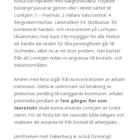
också oacceptabelt med bakgrundsfakta. Följande
busslinjer passerar genom eller i direkt närhet till
Lomtjärn. 1 – Framnäs. 2 Hällans hälsocentral. 4
Bergsviken/Hortlax. Länstrafiken E4. Skolbussar. Ett
kombinerat handels- och resecentrum på Lomtjärn
tillsammans med Back-City möjliggör för alla Pitebor
att handla där istället för låta penningflödet går till
Storheden, vilket nu är ett stort problem. Han bortser
från att Lomtjärn redan nu angränsar till bostads- och
industriområden.
Améen med flera utgår från koncentrationen av antalet
människor. Detta är ointressant vid beräkning av
pitebornas pendling till närliggande kommuner. Antalet
potentiella pendlare är
fem gånger fler som
teoretiskt
skulle kunna använda Lomtjärn än Södra
Hamn. För de flesta blir det sannolikt både billigare och
snabbare att använda bil från bostad till arbetsplats.
Jämförelsen med Falkenberg är också förvrängd.