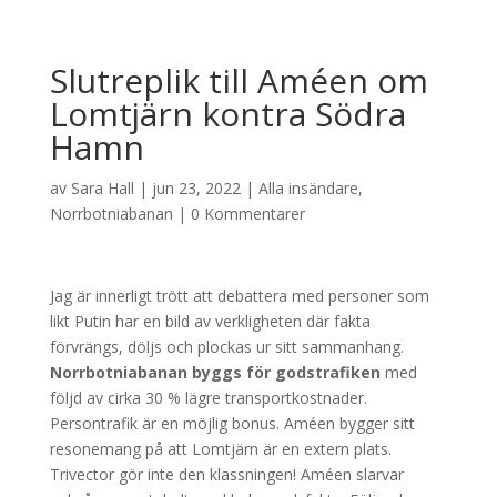
Slutreplik till Améen om
Lomtjärn kontra Södra
Hamn
av
Sara Hall
|
jun 23, 2022
|
Alla insändare
,
Norrbotniabanan
|
0 Kommentarer
Jag är innerligt trött att debattera med personer som
likt Putin har en bild av verkligheten där fakta
förvrängs, döljs och plockas ur sitt sammanhang.
Norrbotniabanan byggs för godstrafiken
med
följd av cirka 30 % lägre transportkostnader.
Persontrafik är en möjlig bonus. Améen bygger sitt
resonemang på att Lomtjärn är en extern plats.
Trivector gör inte den klassningen! Améen slarvar