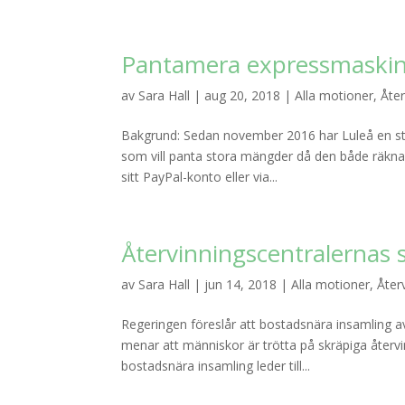
Pantamera expressmaskin t
av
Sara Hall
|
aug 20, 2018
|
Alla motioner
,
Åter
Bakgrund: Sedan november 2016 har Luleå en st
som vill panta stora mängder då den både räknar o
sitt PayPal-konto eller via...
Återvinningscentralernas 
av
Sara Hall
|
jun 14, 2018
|
Alla motioner
,
Åter
Regeringen föreslår att bostadsnära insamling a
menar att människor är trötta på skräpiga återvi
bostadsnära insamling leder till...