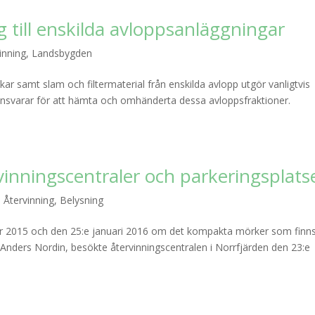
till enskilda avloppsanläggningar
inning
,
Landsbygden
nkar samt slam och filtermaterial från enskilda avlopp utgör vanligtvis
ansvarar för att hämta och omhänderta dessa avloppsfraktioner.
vinningscentraler och parkeringsplats
,
Återvinning
,
Belysning
r 2015 och den 25:e januari 2016 om det kompakta mörker som finns
, Anders Nordin, besökte återvinningscentralen i Norrfjärden den 23:e